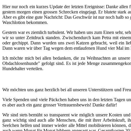
Hier nur noch ein kurzes Update der letzten Ereignisse: Danke allen
gestern morgen einen grossen Schrecken eingejagt. Er blutete star
Aber es gibt eine gute Nachricht: Das Geschwür ist nur noch halb so
Waschlotion bekommen.
Gestern war es ziemlich turbulent. Wir haben uns zum Einen sehr, se
wir so unter Zeitdruck standen. Zwischendurch kam Petra mit einem 
oder gechippt. Dann wurden uns zwei Katzen gebracht, weil ein lie
Dann waren wir über Tag wegen dem entlaufenen Hund vier Mal im Ein
Ich möchte mich bei allen bedanken, die zu Weihnachten an unsere 
Obdachlosenhunde" gefolgt sind. Es ist jede Menge zusammengeko
Hundehalter verteilen.
Wir möchten uns ganz herzlich bei all unseren Unterstützern und Fre
Viele Spenden und viele Päckchen haben uns in den letzten Tagen und W
es aber auch ein ganz grosser Vertrauensbeweis! Danke dafür!
Wir sind stets bemüht so transparent wie möglich unsere Kosten und
ganz wichtig sind auch alle Menschen, die mit ihrer Arbeitskraft, 
Seelchen helfen und immer wieder alle Mittel mobilisieren können, 
auch wenn Monat für Monat bibbern angesagt war. Gesamtkosten 2014