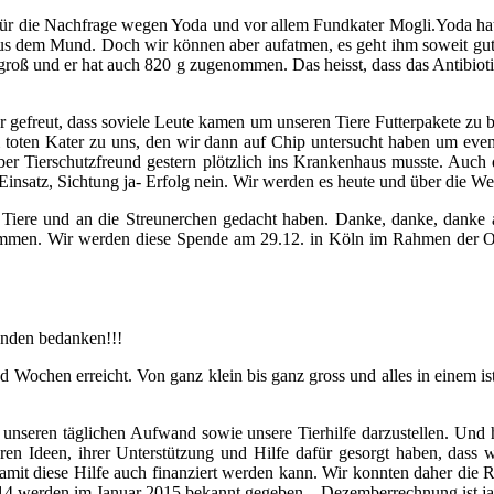
 für die Nachfrage wegen Yoda und vor allem Fundkater Mogli.Yoda hat
k aus dem Mund. Doch w
ir können aber aufatmen, es geht ihm soweit gu
 groß und er hat auch 820 g zugenommen. Das heisst, dass das Antibioti
hr gefreut, dass soviele Leute kamen um unseren Tiere Futterpakete zu 
toten Kater zu uns, den wir dann auf Chip untersucht haben um eventu
ber Tierschutzfreund gestern plötzlich ins Krankenhaus musste. Auc
satz, Sichtung ja- Erfolg nein. Wir werden es heute und über die We
Tiere und an die Streunerchen gedacht haben. Danke, danke, danke a
mmen. Wir werden diese Spende am 29.12. in Köln im Rahmen der Obd
unden bedanken!!!
ochen erreicht. Von ganz klein bis ganz gross und alles in einem ist e
 unseren täglichen Aufwand sowie unsere Tierhilfe darzus
tellen. Und 
ihren Ideen, ihrer Unterstützung und Hilfe dafür gesorgt haben, das
damit diese Hilfe auch finanziert werden kann. Wir konnten daher di
 werden im Januar 2015 bekannt gegeben... Dezemberrechnung ist ja 