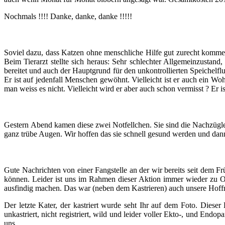
Nochmals !!!! Danke, danke, danke !!!!!
Soviel dazu, dass Katzen ohne menschliche Hilfe gut zurecht komm
Beim Tierarzt stellte sich heraus: S
ehr schlechter Allgemeinzustand
bereitet und auch der Hauptgrund für den unkontrollierten Speichelf
Er ist auf jedenfall Menschen gewöhnt. Vielleicht ist er auch ein W
man weiss es nicht. Vielleicht wird er aber auch schon vermisst ? Er is
Gestern Abend kamen diese zwei Notfellchen. Sie sind die Nachzügle
ganz trübe Augen. Wir hoffen das sie schnell gesund werden und dann
Gute Nachrichten von einer Fangstelle an der wir bereits seit dem Fr
können. Leider ist uns im Rahmen dieser Aktion immer wieder zu O
ausfindig machen. Das war (neben dem Kastrieren) auch unsere Hoffn
Der let
zte Kater, der kastriert wurde seht Ihr auf dem Foto. Dieser
unkastriert, nicht registriert, wild und leider voller Ekto-, und Endo
uns.