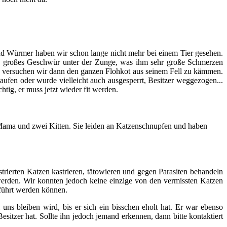
d Würmer haben wir schon lange nicht mehr bei einem Tier gesehen.
ein großes Geschwür unter der Zunge, was ihm sehr große Schmerzen
gen versuchen wir dann den ganzen Flohkot aus seinem Fell zu kämmen.
aufen oder wurde vielleicht auch ausgesperrt, Besitzer weggezogen...
chtig, er muss jetzt wieder fit werden.
e Mama und zwei Kitten. Sie leiden an Katzenschnupfen und haben
strierten Katzen kastrieren, tätowieren und gegen Parasiten behandeln
erden. Wir konnten jedoch keine einzige von den vermissten Katzen
eführt werden können.
uns bleiben wird, bis er sich ein bisschen eholt hat. Er war ebenso
Besitzer hat. Sollte ihn jedoch jemand erkennen, dann bitte kontaktiert