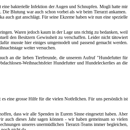
 eine bakterielle Infektion der Augen und Schnupfen. Mogli hatte mir
t. Die Blutung war auch schon vorbei als wir beim Tierarzt ankamen.
ka auch gut anschlägt. Für seine Ekzeme haben wir nun eine spezielle
bringen. Waren jedoch kaum in der Lage uns richtig zu bedanken, weil
ell den Besitzern Gewissheit zu verschaffen. Leider nicht tätowiert
h dafür musste hier einiges umgemodelt und passend gemacht werden.
ihnachtstage weiter versuchen.
uch an die lieben Tierfreunde, die unserem Aufruf "Hundefutter für
achlosen-Weihnachtsfeier Hundefutter und Hundeleckerlies an die
s eine grosse Hilfe für die vielen Notfellchen. Für uns persönlich ist
hoffen, dass wir alle Spenden in Eurem Sinne eingesetzt haben. Aber
s wir auch dieses Jahr sagen können - wir haben gemeinsam so vielen
e Rechnungen unseres unermüdlichen Tierarzt-Teams immer begleichen,
noch nicht da.