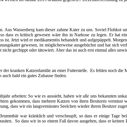
en. Aus Wassenberg kam dieser zahme Kater zu uns. Soviel Flohkot un
, so dass es kritisch gewesen wäre ihn in Narkose zu legen. Er hat 
luss ist. Jetzt wird er medikamentös behandelt und aufgepäppelt. Mor
ohnungskater gewesen, ist möglicherweise ausgebüchst und hat sich verl
t nicht gechippt oder tätowiert. Aber das ist auch erst einmal alles unwi
r der kranken Katzenfamilie an einer Futterstelle. Es fehlen noch di
 auch bald ein gutes Zuhause finden.
ühjahr arbeiten: So wie es aussieht, haben wir alle uns bekannten unka
hren gekommen, dass mehrere Katzen von ihren Besitzern vermisst w
ung, dass wir ein langvermisstes Seelchen wieder ihrem Besitzer zug
 Brummbär war kränklich und verschnupft, so dass er einige Tage bei 
parasiten. So dass wir in so einem Fall davon ausgehen, dass er keinen 