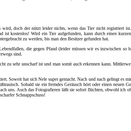
d, doch der nützt leider nichts, wenn das Tier nicht registriert ist. 
nd ist kostenlos! Wird ein Tier aufgefunden, kann durch einen kurzen
tergebracht zu werden, bis man den Besitzer gefunden hat.
Lebendfallen, die gegen Pfand (leider müssen wir es inzwischen so 
erwegs sind.
icht zu sehr unscharf ist und man somit auch erkennen kann. Mittlerwei
iert.
Soweit hat sich Nele super gemacht. Nach und nach gelingt es mi
 mißtrauisch. Sobald sie ein fremdes Geräusch hört oder einen neuen 
h nach uns. Auch das Fotografieren läßt sie sofort flüchten, obwohl ich 
t scharfer Schnappschuss!