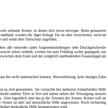
erk seltsame Kisten, in denen sich etwas bewegte. Beim genaueren
attfand, wurden die Jäger befragt. Da sie aber versicherten, nicht im
 und somit dem Tierschutz zugeführt.
itten alle entweder unter Augenentzündungen oder Druckgeschwüre
soweit schon verheilt, werden bis zum Frühling weiter gepäppelt, um
e zwischen dem Fund und der zeitgleich stattfindenden Fasanenjagd am
man ihn nicht untersuchen können.
Bissverletzung, kein einziger Zahn
 mal zu sich genommen.
Sie versuchte bei mehreren Anlaufstellen Hilfe
elzahl anderer Tiere in Not und haben neben der Versorgung unseres
. Aber eigentlich sind das ja die Ärmsten der Armen. Keiner will sie
 Senior ist aber auf menschliche Hilfe angewiesen. Noch rechtzeitig
edarf tierärztliche Hilfe herangezogen wird.