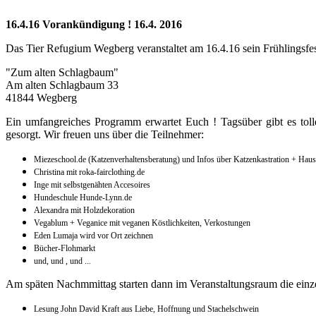
16.4.16 Vorankündigung ! 16.4. 2016
Das Tier Refugium Wegberg veranstaltet am 16.4.16
sein Frühlingsf
"Zum alten Schlagbaum"
Am alten Schlagbaum 33
41844 Wegberg
Ein umfangreiches Programm erwartet Euch ! Tagsüber gibt es toll
gesorgt. Wir freuen uns über die Teilnehmer:
Miezeschool.de (Katzenverhaltensberatung) und Infos über Katzenkastration + Haust
Christina mit roka-fairclothing.de
Inge mit selbstgenähten Accesoires
Hundeschule Hunde-Lynn.de
Alexandra mit Holzdekoration
Vegablum + Veganice mit veganen Köstlichkeiten, Verkostungen
Eden Lumaja wird vor Ort zeichnen
Bücher-Flohmarkt
und, und , und ...
Am späten Nachmmittag starten dann im Veranstaltungsraum die ein
Lesung John David Kraft aus Liebe, Hoffnung und Stachelschwein