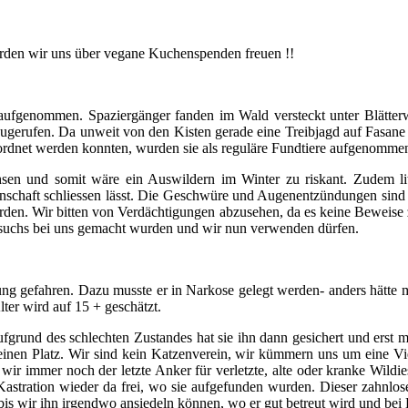
würden wir uns über vegane Kuchenspenden freuen !!
aufgenommen. Spaziergänger fanden im Wald versteckt unter Blätterw
gerufen. Da unweit von den Kisten gerade eine Treibjagd auf Fasane st
ordnet werd
en konnten, wurden sie als reguläre Fundtiere aufgenommen
chsen und somit wäre ein Auswildern im Winter zu riskant. Zudem l
genschaft schliessen lässt. Die Geschwüre und Augenentzündungen sind 
 werden. Wir bitten von Verdächtigungen abzusehen, da es keine Beweis
esuchs bei uns gemacht wurden und wir nun verwenden dürfen.
hung gefahren.
Dazu musste er in Narkose gelegt werden- anders hätte 
lter wird auf 15 + geschätzt.
fgrund des schlechten Zustandes hat sie ihn dann gesichert und erst
inen Platz. Wir sind kein Katzenverein, wir kümmern uns um eine Vi
ir immer noch der letzte Anker für verletzte, alte oder kranke Wildies
astration wieder da frei, wo sie aufgefunden wurden. Dieser zahnlose
is wir ihn irgendwo ansiedeln können, wo er gut betreut wird und bei B