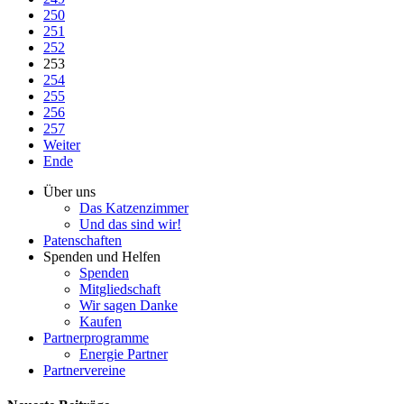
250
251
252
253
254
255
256
257
Weiter
Ende
Über uns
Das Katzenzimmer
Und das sind wir!
Patenschaften
Spenden und Helfen
Spenden
Mitgliedschaft
Wir sagen Danke
Kaufen
Partnerprogramme
Energie Partner
Partnervereine