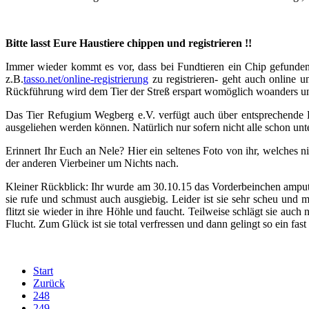
Bitte lasst Eure Haustiere chippen und registrieren !!
Immer wieder kommt es vor, dass bei Fundtieren ein Chip gefunden wir
z.B.
tasso.net/online-registrierung
zu registrieren- geht auch online u
Rückfüh
rung wird dem Tier der Streß erspart womöglich woanders un
Das Tier Refugium Wegberg e.V. verfügt auch über entsprechende 
ausgeliehen werden können. Natürlich nur sofern nicht alle schon unt
Erinnert Ihr Euch an Nele?
Hier ein seltenes Foto von ihr, welches n
der anderen Vierbeiner um Nichts nach.
Kleiner Rückblick:
Ihr wurde am 30.10.15 das Vorderbeinchen amput
sie rufe und schmust auch au
sgiebig. Leider ist sie sehr scheu und
flitzt sie wieder in ihre Höhle und faucht. Teilweise schlägt sie auc
Flucht. Zum Glück ist sie total verfressen und dann gelingt so ein fas
Start
Zurück
248
249