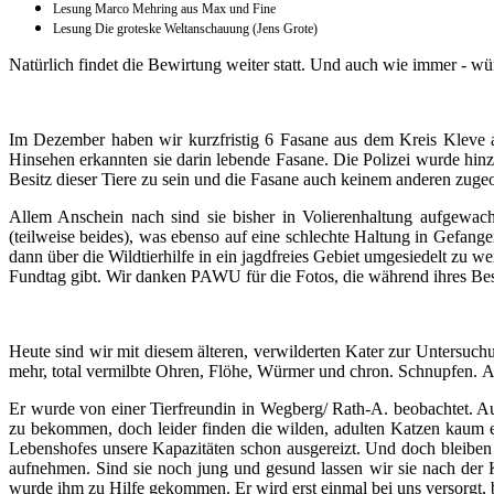
Lesung Marco Mehring aus Max und Fine
Lesung Die groteske Weltanschauung (Jens Grote)
Natürlich findet die Bewirtung weiter statt. Und auch wie immer - 
Im Dezember haben wir kurzfristig 6 Fasane aus dem Kreis Kleve 
Hinsehen erkannten sie darin lebende Fasane. Die Polizei wurde hinzu
Besitz dieser Tiere zu sein und die Fasane auch
keinem anderen zuge
Allem Anschein nach sind sie bisher in Volierenhaltung aufgewa
(teilweise beides), was ebenso auf eine schlechte Haltung in Gefan
dann über die Wildtierhilfe in ein jagdfreies Gebiet umgesiedelt zu
Fundtag gibt. Wir danken PAWU für die Fotos, die während ihres B
Heute sind wir mit diesem älteren, verwilderten Kater zur Untersuc
mehr, total vermilbte Ohren, Flöhe, Würmer und chron. Schnupfen.
A
Er wurde von einer Tierfreundin in Wegberg/ Rath-A. beobachtet. Au
zu bekommen, doch leider finden die wilden, adulten Katzen kaum e
Lebenshofes unsere Kapazitäten schon ausgereizt. Und doch bleiben w
aufnehmen. Sind sie noch jung und gesund lassen wir sie nach der K
wurde ihm zu Hilfe gekommen. Er wird erst einmal bei uns versorgt, b