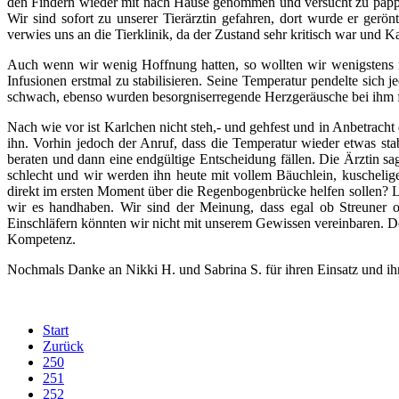
den Findern wieder mit nach Hause genommen und versucht zu päppe
Wir sind sofort zu unserer Tierärztin gefahren, dort wurde er gerö
verwies uns an die Tierklinik, da der Zustand sehr kritisch war und 
Auch wenn wir wenig Hoffnung hatten, so wollten wir wenigstens n
Infusionen erstmal zu stabilisieren. Seine Temperatur pendelte sich
schwach, ebenso wurden besorgniserregende Herzgeräusche bei ihm fe
Nach wie vor ist Karlchen nicht steh,- und gehfest und in Anbetracht 
ihn.
Vorhin jedoch der Anruf, dass die Temperatur wieder etwas st
beraten und dann eine endgültige Entscheidung fällen.
Die Ärztin sag
schlecht und wir werden ihn heute mit vollem Bäuchlein, kuschel
direkt im ersten Moment über die Regenbogenbrücke helfen sollen? Las
wir es handhaben.
Wir sind der Meinung, dass egal ob Streuner od
Einschläfern könnten wir nicht mit unserem Gewissen vereinbaren.
Do
Kompetenz.
Nochmals Danke an Nikki H. und Sabrina S. für ihren Einsatz und ih
Start
Zurück
250
251
252