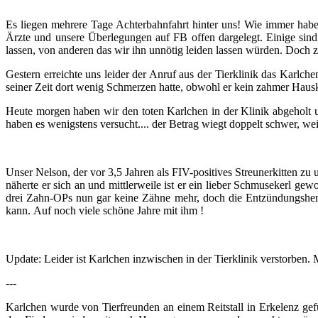
Es liegen mehrere Tage Achterbahnfahrt hinter uns! Wie immer haben
Ärzte und unsere Überlegungen auf FB offen dargelegt. Einige sin
lassen, von anderen das wir ihn unnötig leiden lassen würden. Doch 
Gestern erreichte uns leider der Anruf aus der Tierklinik das Karlch
seiner Zeit dort wenig Schmerzen hatte, obwohl er kein zahmer Hausk
Heute morgen haben wir den toten Karlchen in der Klinik abgeholt u
haben es wenigstens versucht.... der Betrag wiegt doppelt schwer, we
Unser Nelson, der vor 3,5 Jahren als FIV-positives Streunerkitten z
näherte er sich an und mittlerweile ist er ein lieber Schmusekerl gew
drei Zahn-OPs nun gar keine Zähne mehr, doch die Entzündungshe
kann.
Auf noch viele schöne Jahre mit ihm !
Update: Leider ist Karlchen inzwischen in der Tierklinik verstorben. 
---
Karlchen wurde von Tierfreunden an einem Reitstall in Erkelenz gefun