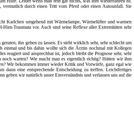
 um Hilfe.
Leider weiss man rein gar nichts, was ihm wiederfahren ist.
t, vermutlich durch einen Tritt vom Pferd oder einen Autounfall.
Sie
rsucht Karlchen umgehend mit Wärmelampe, Wärmelüfter und warmen
-Hirn-Traumata vor. Auch sind seine Reflexe aller Extremitäten sehr
geraten, ihn gehen zu lassen. Es steht wirklich sehr, sehr schlecht um
h einmal und bis dahin wollte sich die Ärztin nochmal mit Kollegen
lles reagiert und ansprechbar ist, jedoch bleibt die Prognose sehr, sehr
ch noch warten?
Wie macht man es eigentlich richtig?
Hätten wir ihm
ben?
Wir bekommen immer wieder Kritik und Vorwürfe, ganz egal wie
m dann eine entsprechende Entscheidung zu treffen. Leichtfertiges
n geben wir natürlich unser Einverständnis und verlassen uns auf die