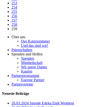
253
254
255
256
257
258
259
Über uns
Das Katzenzimmer
Und das sind wir!
Patenschaften
Spenden und Helfen
Spenden
Mitgliedschaft
Wir sagen Danke
Kaufen
Partnerprogramme
Energie Partner
Partnervereine
Neueste Beiträge
26.03.2024 Spende Edeka Endt Wegberg