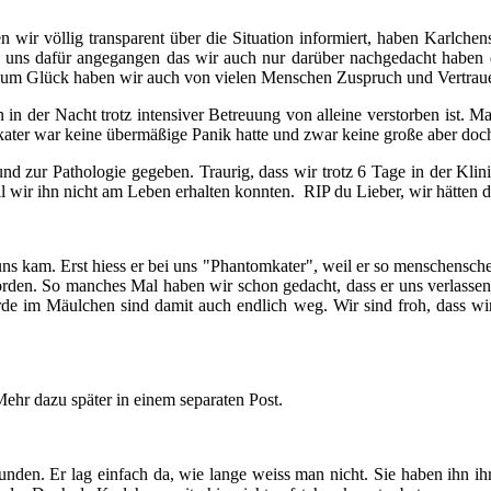
 wir völlig transparent über die Situation informiert, haben Karlche
d uns dafür angegangen das wir auch nur darüber nachgedacht haben 
zum Glück haben wir auch von vielen Menschen Zuspruch und Vertrauen 
en in der Nacht trotz intensiver Betreuung von alleine verstorben ist
ater war keine übermäßige Panik hatte und zwar keine große aber doch 
nd zur Pathologie gegeben. Traurig, dass wir trotz 6 Tage in der Kli
il wir ihn nicht am Leben erhalten konnten.
RIP du Lieber, wir hätten 
u uns kam. Erst hiess er bei uns "Phantomkater", weil er so menschens
orden.
So manches Mal haben wir schon gedacht, dass er uns verlassen 
rde im Mäulchen sind damit auch endlich weg.
Wir sind froh, dass w
Mehr dazu später in einem separaten Post.
den. Er lag einfach da, wie lange weiss man nicht. Sie haben ihn ihre