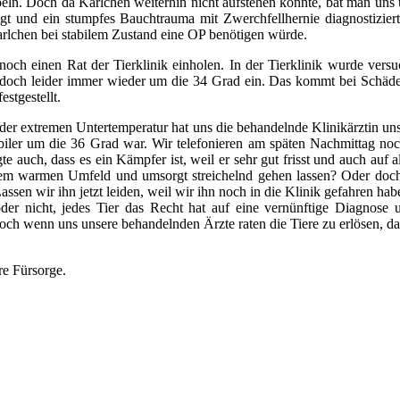
ln. Doch da Karlchen weiterhin nicht aufstehen konnte, bat man uns
ntgt und ein stumpfes Bauchtrauma mit Zwerchfellhernie diagnostizier
Karlchen bei stabilem Zustand eine OP benötigen würde.
och einen Rat der Tierklinik einholen.
In der Tierklinik wurde ve
 jedoch leider immer wieder um die 34 Grad ein.
Das kommt bei Schädel
stgestellt.
der extremen Untertemperatur hat uns die behandelnde Klinikärztin uns 
abiler um die 36 Grad war.
Wir telefonieren am späten Nachmittag noc
te auch, dass es ein Kämpfer ist, weil er sehr gut frisst und auch auf a
igem warmen Umfeld und umsorgt streichelnd gehen lassen? Oder do
sen wir ihn jetzt leiden, weil wir ihn noch in die Klinik gefahren ha
er nicht, jedes Tier das Recht hat auf eine vernünftige Diagnose u
ch wenn uns unsere behandelnden Ärzte raten die Tiere zu erlösen, dan
re Fürsorge.