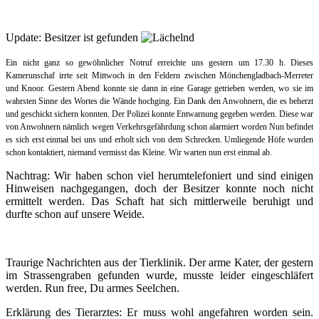
Update: Besitzer ist gefunden
Ein nicht ganz so gewöhnlicher Notruf erreichte uns gestern um 17.30 h.
Dieses
Kamerunschaf irrte seit Mittwoch in den Feldern zwischen Mönchengladbach-Merreter
und Knoor. Gestern Abend konnte sie dann in eine Garage getrieben werden, wo sie im
wahrsten Sinne des Wortes die Wände hochging. Ein Dank den Anwohnern, die es beherzt
und geschickt sichern konnten. Der Polizei konnte Entwarnung gegeben werden. Diese war
von Anwohnern nämlich wegen Verkehrsgefährdung schon alarmiert worden Nun befindet
es sich erst einmal bei uns und erholt sich von dem Schrecken. Umliegende Höfe wurden
schon kontaktiert, niemand vermisst das Kleine. Wir warten nun erst einmal ab.
Nachtrag: Wir haben schon viel herumtelefoniert und sind einigen
Hinweisen nachgegangen, doch der Besitzer konnte noch nicht
ermittelt werden. Das Schaft hat sich mittlerweile beruhigt und
durfte schon auf unsere Weide.
Traurige Nachrichten aus der Tierklinik.
Der arme Kater, der gestern
im Strassengraben gefunden wurde, musste leider eingeschläfert
werden.
Run free, Du armes Seelchen.
Erklärung des Tierarztes:
Er muss wohl angefahren worden sein.