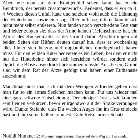
Aber, wie man auf dem Röntgenbild sehen kann, hat er ein
Beinbruch, der bereits zusammenwuchs.
Bedeutet, dass er vor ca 3-
4 Wochen diesen Unfall hatte und seitdem wohl auch die Lähmung
der Hinterbeine, sowie eine sog. Überlaufblase, d.h. er konnte sich
nicht mehr selbst entleeren. Nun fanden noch verschiedene Test statt
und leider zeigten sie, dass der Arme keinen Tiefenschmerz hat, ein
Abriss des Rückenmarks ist der Grund dafür. Abschürfungen auf
beiden Seiten der Hüften deuten darauf hin, dass er wochenlang
alles hinter sich herzog und unglaubliches durchgemacht haben
muss. Für den wilden Kater bedeutete es ein Leben, bei dem er nicht
nur die Hinterbeine hinter sich herziehen würde, sondern auch
täglich die Blase ausgedrückt bekommen müsste. Aus diesem Grund
sind wir dem Rat der Ärzte gefolgt und haben einer Euthanasie
zugestimmt.
Manchmal muss man sich mit dem Wenigen zufrieden geben dass
man für so ein armes Seelchen machen kann. Für uns wieder mal
eine ganz schwere Entscheidung. Der einzige Trost - wir konnten
sein Leiden verkürzen, bevor er irgendwo auf der Straße verhungert
wäre. Danke Stefanie, dass Du wachen Auges ihn im Gras entdeckt
hast und ihm somit helfen konntest. Gute Reise, armer Schatz.
Notfall Nummer 2:
Mit einer angefahrenen Katze auf dem Weg zur Tierklinik.