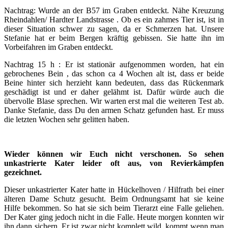
Nachtrag: Wurde an der B57 im Graben entdeckt. Nähe Kreuzung
Rheindahlen/ Hardter Landstrasse . Ob es ein zahmes Tier ist, ist in
dieser Situation schwer zu sagen, da er Schmerzen hat. Unsere
Stefanie hat er beim Bergen kräftig gebissen. Sie hatte ihn im
Vorbeifahren im Graben entdeckt.
Nachtrag 15 h : Er ist stationär aufgenommen worden, hat ein
gebrochenes Bein , das schon ca 4 Wochen alt ist, dass er beide
Beine hinter sich herzieht kann bedeuten, dass das Rückenmark
geschädigt ist und er daher gelähmt ist. Dafür würde auch die
übervolle Blase sprechen. Wir warten erst mal die weiteren Test ab.
Danke Stefanie, dass Du den armen Schatz gefunden hast. Er muss
die letzten Wochen sehr gelitten haben.
Wieder können wir Euch nicht verschonen. So sehen
unkastrierte Kater leider oft aus, von Revierkämpfen
gezeichnet.
Dieser unkastrierter Kater hatte in Hückelhoven / Hilfrath bei einer
älteren Dame Schutz gesucht. Beim Ordnungsamt hat sie keine
Hilfe bekommen. So hat sie sich beim Tierarzt eine Falle geliehen.
Der Kater ging jedoch nicht in die Falle. Heute morgen konnten wir
ihn dann sichern. Er ist zwar nicht komplett wild, kommt wenn man