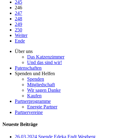
245
246
247
248
249
250
Weiter
Ende
Über uns
Das Katzenzimmer
Und das sind wir!
Patenschaften
Spenden und Helfen
Spenden
Mitgliedschaft
Wir sagen Danke
Kaufen
Partnerprogramme
Energie Partner
Partnervereine
Neueste Beiträge
26.03.2024 Spende Edeka Endt Wegberg