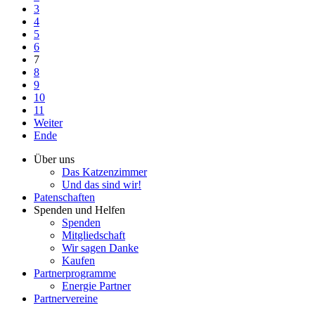
3
4
5
6
7
8
9
10
11
Weiter
Ende
Über uns
Das Katzenzimmer
Und das sind wir!
Patenschaften
Spenden und Helfen
Spenden
Mitgliedschaft
Wir sagen Danke
Kaufen
Partnerprogramme
Energie Partner
Partnervereine