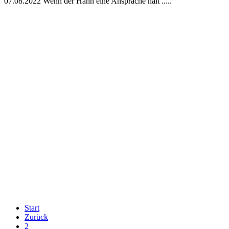
07.08.2022 Wenn der Hahn eine Ansprache hält .....
Start
Zurück
2