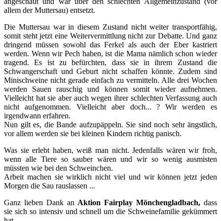
angeschaut und war über den schlechten Allgemeinzustand (vor
allem der Muttersau) entsetzt.
Die Muttersau war in diesem Zustand nicht weiter transportfähig,
somit steht jetzt eine Weitervermittlung nicht zur Debatte. Und ganz
dringend müssen sowohl das Ferkel als auch der Eber kastriert
werden. Wenn wir Pech haben, ist die Mama nämlich schon wieder
tragend. Es ist zu befürchten, dass sie in ihrem Zustand die
Schwangerschaft und Geburt nicht schaffen könnte. Zudem sind
Minischweine nicht gerade einfach zu vermitteln. Alle drei Wochen
werden Sauen rauschig und können somit wieder aufnehmen.
Vielleicht hat sie aber auch wegen ihrer schlechten Verfassung auch
nicht aufgenommen. Vielleicht aber doch... ? Wir werden es
irgendwann erfahren.
Nun gilt es, die Bande aufzupäppeln. Sie sind noch sehr ängstlich,
vor allem werden sie bei kleinen Kindern richtig panisch.
Was sie erlebt haben, weiß man nicht. Jedenfalls wären wir froh,
wenn alle Tiere so sauber wären und wir so wenig ausmisten
müssten wie bei den Schweinchen.
Arbeit machen sie wirklich nicht viel und wir können jetzt jeden
Morgen die Sau rauslassen ...
Ganz lieben Dank an
Aktion Fairplay Mönchengladbach,
dass
sie sich so intensiv und schnell um die Schweinefamilie gekümmert
hat.