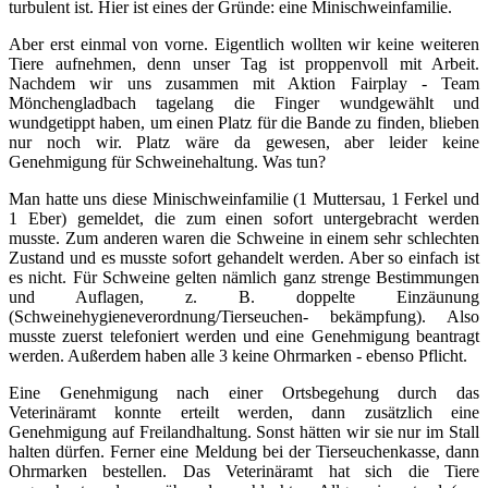
turbulent ist. Hier ist eines der Gründe: eine Minischweinfamilie.
Aber erst einmal von vorne. Eigentlich wollten wir keine weiteren
Tiere aufnehmen, denn unser Tag ist proppenvoll mit Arbeit.
Nachdem wir uns zusammen mit Aktion Fairplay - Team
Mönchengladbach tagelang die Finger wundgewählt und
wundgetippt haben, um einen Platz für die Bande zu finden, blieben
nur noch wir. Platz wäre da gewesen, aber leider keine
Genehmigung für Schweinehaltung. Was tun?
Man hatte uns diese Minischweinfamilie (1 Muttersau, 1 Ferkel und
1 Eber) gemeldet, die zum einen sofort untergebracht werden
musste. Zum anderen waren die Schweine in einem sehr schlechten
Zustand und es musste sofort gehandelt werden. Aber so einfach ist
es nicht. Für Schweine gelten nämlich ganz strenge Bestimmungen
und Auflagen, z. B. doppelte Einzäunung
(Schweinehygieneverordnung/Tierseuchen- bekämpfung). Also
musste zuerst telefoniert werden und eine Genehmigung beantragt
werden. Außerdem haben alle 3 keine Ohrmarken - ebenso Pflicht.
Eine Genehmigung nach einer Ortsbegehung durch das
Veterinäramt konnte erteilt werden, dann zusätzlich eine
Genehmigung auf Freilandhaltung. Sonst hätten wir sie nur im Stall
halten dürfen. Ferner eine Meldung bei der Tierseuchenkasse, dann
Ohrmarken bestellen. Das Veterinäramt hat sich die Tiere